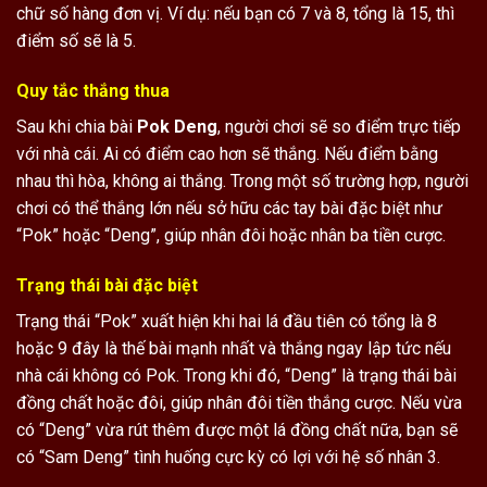
chữ số hàng đơn vị. Ví dụ: nếu bạn có 7 và 8, tổng là 15, thì
điểm số sẽ là 5.
Quy tắc thắng thua
Sau khi chia bài
Pok Deng
, người chơi sẽ so điểm trực tiếp
với nhà cái. Ai có điểm cao hơn sẽ thắng. Nếu điểm bằng
nhau thì hòa, không ai thắng. Trong một số trường hợp, người
chơi có thể thắng lớn nếu sở hữu các tay bài đặc biệt như
“Pok” hoặc “Deng”, giúp nhân đôi hoặc nhân ba tiền cược.
Trạng thái bài đặc biệt
Trạng thái “Pok” xuất hiện khi hai lá đầu tiên có tổng là 8
hoặc 9 đây là thế bài mạnh nhất và thắng ngay lập tức nếu
nhà cái không có Pok. Trong khi đó, “Deng” là trạng thái bài
đồng chất hoặc đôi, giúp nhân đôi tiền thắng cược. Nếu vừa
có “Deng” vừa rút thêm được một lá đồng chất nữa, bạn sẽ
có “Sam Deng” tình huống cực kỳ có lợi với hệ số nhân 3.