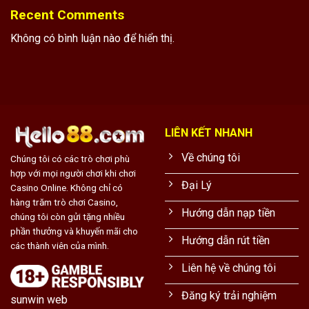
Recent Comments
Không có bình luận nào để hiển thị.
LIÊN KẾT NHANH
Về chúng tôi
Chúng tôi có các trò chơi phù
hợp với mọi người chơi khi chơi
Đại Lý
Casino Online. Không chỉ có
hàng trăm trò chơi Casino,
Hướng dẫn nạp tiền
chúng tôi còn gửi tặng nhiều
phần thưởng và khuyến mãi cho
Hướng dẫn rút tiền
các thành viên của mình.
Liên hệ về chúng tôi
Đăng ký trải nghiệm
sunwin web