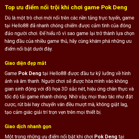
Top ưu điểm nổi trội khi chơi game Pok Deng
Dù là một trò chơi mới nổi trên các nền tảng trực tuyến, game
tại Hello88 đã nhanh chóng chiếm được cảm tình của đông
đảo người chơi. Để hiểu rõ vì sao game lại trở thành lựa chọn
hàng đầu của nhiều game thủ, hãy cùng khám phá những ưu
điểm nổi bật dưới đây.
Giao diện đẹp mắt
Game
Pok Deng
tại Hello88 được đầu tư kỹ lưỡng về hình
ảnh và âm thanh. Người chơi sẽ được hòa mình vào không
gian sinh động với đồ họa 3D sắc nét, hiệu ứng chân thực và
tốc độ tải game nhanh chóng. Nhờ vậy, mọi thao tác như đặt
cược, rút bài hay chuyển ván đều mượt mà, không giật lag,
tạo cảm giác giải trí trọn vẹn trên mọi thiết bị.
Giao dịch nhanh gọn
Một trong những ưu điểm nổi bật khi chơi
Pok Deng
tại